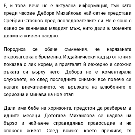
Е, и това вече не е актуална информация, тъй като
преди часове Дебора Михайлова най-сетне представи
Сребрин Стоянов пред последователите си. Не е ясно с
какво се занимава младият мъж, нито дали в момента
двамата живеят заедно.
Породиха се обаче съмнения, че нарязаната
старозагорка е бременна. Издайнически кадър от юни я
показва с лек корем, а приятелят ѝ лежерно е сложил
ръката си върху него. Дебора не е коментирала
слуховете, но след последните снимки все повече се
налага впечатлението, че връзката на влюбените е
сериозна и минава на нов етап.
Дали има бебе на хоризонта, предстои да разберем в
идните месеци. Дотогава Михайлова се надява на
бързо и най-вече справедливо правосъдие и на
спокоен живот. След всичко, което преживя, тя