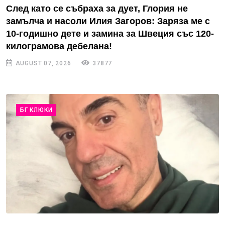
След като се събраха за дует, Глория не
замълча и насоли Илия Загоров: Заряза ме с
10-годишно дете и замина за Швеция със 120-
килограмова дебелана!
AUGUST 07, 2026
37877
БГ КЛЮКИ