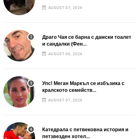
AUGUST 07, 2026
Драго Чая се барна с дамски тоалет
и сандалки (Фен...
AUGUST 06, 2026
Упс! Меган Маркъл се избъзика с
кралското семейств...
AUGUST 07, 2026
Катедрала с петвековна история и
петзвезден хотел...