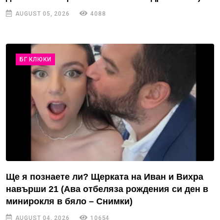
AUGUST 05, 2026
4088
БГ КЛЮКИ
Ще я познаете ли? Щерката на Иван и Вихра
навърши 21 (Ава отбеляза рождения си ден в
минирокля в бяло – Снимки)
AUGUST 04, 2026
10654